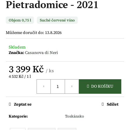
Pietradomice - 2021
a
j
Objem 0,75 l
Suché červené víno
í
t
Můžeme doručit do:
13.8.2026
?
Skladem
Značka:
Casanova di Neri
3 399 Kč
HLEDAT
/ ks
Měrná
4 532 Kč / 1 l
cena:
DO KOŠÍKU
D
o
Zeptat se
Sdílet
p
o
Kategorie
:
Toskánsko
r
u