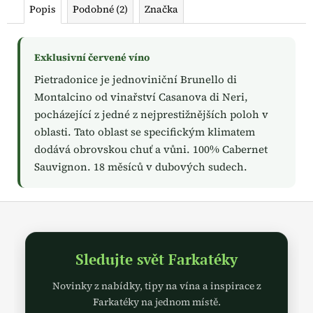
č
Popis
Podobné (2)
Značka
u
j
e
Exklusivní červené víno
m
e
Pietradonice je jednoviniční Brunello di
Montalcino od vinařství Casanova di Neri,
pocházející z jedné z nejprestižnějších poloh v
oblasti. Tato oblast se specifickým klimatem
dodává obrovskou chuť a vůni. 100% Cabernet
Sauvignon. 18 měsíců v dubových sudech.
Z
á
p
Sledujte svět Farkatéky
a
t
Novinky z nabídky, tipy na vína a inspirace z
í
Farkatéky na jednom místě.