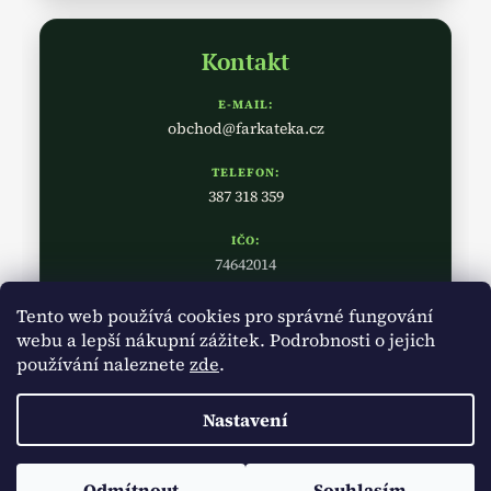
Kontakt
E-MAIL:
obchod@farkateka.cz
TELEFON:
387 318 359
IČO:
74642014
Tento web používá cookies pro správné fungování
webu a lepší nákupní zážitek. Podrobnosti o jejich
používání naleznete
zde
.
Nastavení
Vytvořil Shoptet
Copyright 2026
Farkatéka
. Všechna práva vyhrazena.
Upravit
Odmítnout
Souhlasím
nastavení cookies