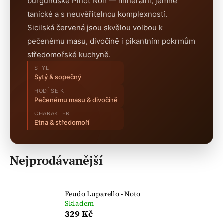
burgundské Pinot Noir — minerální, jemně
a
tanické a s neuvěřitelnou komplexností.
j
Sicilská červená jsou skvělou volbou k
í
pečenému masu, divočině i pikantním pokrmům
t
středomořské kuchyně.
?
STYL
Sytý & sopečný
HODÍ SE K
Pečenému masu & divočině
CHARAKTER
HLEDAT
Etna & středomoří
D
Nejprodávanější
o
p
o
Feudo Luparello - Noto
r
Skladem
u
329 Kč