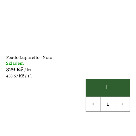
p
t
r
ů
o
d
u
k
t
ů
Feudo Luparello - Noto
Skladem
329 Kč
/ ks
Měrná
438,67 Kč / 1 l
cena: