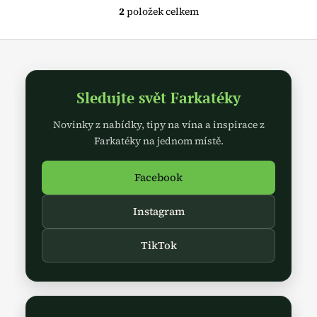
2
položek celkem
O
v
Z
l
á
á
d
p
a
Sledujte svět Farkatéky
a
c
t
Novinky z nabídky, tipy na vína a inspirace z
í
í
p
Farkatéky na jednom místě.
r
v
Facebook
k
y
Instagram
v
ý
TikTok
p
i
s
u