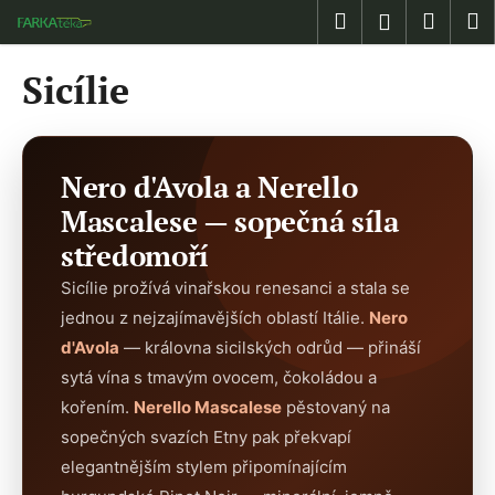
K
Přejít
Hledat
Náku
M
Přihlášen
na
o
obsah
Zpět
Zpět
košík
š
Sicílie
í
C
k
o
p
Nero d'Avola a Nerello
o
Mascalese — sopečná síla
t
středomoří
ř
e
Sicílie prožívá vinařskou renesanci a stala se
b
jednou z nejzajímavějších oblastí Itálie.
Nero
u
d'Avola
— královna sicilských odrůd — přináší
j
sytá vína s tmavým ovocem, čokoládou a
e
kořením.
Nerello Mascalese
pěstovaný na
t
sopečných svazích Etny pak překvapí
e
elegantnějším stylem připomínajícím
n