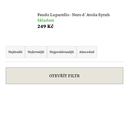
č
u
j
Feudo Luparello - Nero d´Avola-Syrah
e
Skladem
m
249 Kč
e
Ř
a
Nejdražší
Nejlevnější
Nejprodávanější
Abecedně
z
e
n
OTEVŘÍT FILTR
í
p
V
r
ý
o
p
d
i
u
s
k