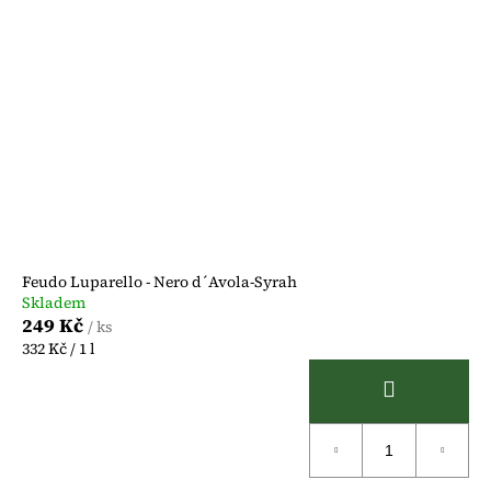
Feudo Luparello - Nero d´Avola-Syrah
Skladem
249 Kč
/ ks
Měrná
332 Kč / 1 l
cena: