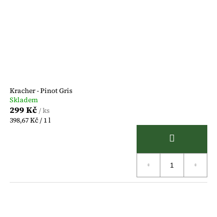
Kracher - Pinot Gris
Skladem
299 Kč
/ ks
Měrná
398,67 Kč / 1 l
cena: