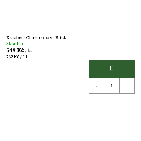
Kracher - Chardonnay - Blick
Skladem
549 Kč
/ ks
Měrná
732 Kč / 1 l
cena: