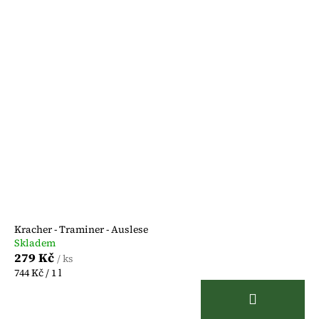
Kracher - Traminer - Auslese
Skladem
279 Kč
/ ks
Měrná
744 Kč / 1 l
cena: