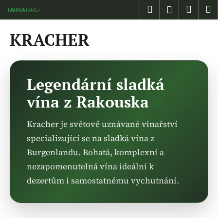
K
Přejít
Hledat
Náku
M
Přihlášen
na
o
obsah
Zpět
Zpět
košík
š
KRACHER
í
C
k
o
p
Legendární sladká
o
vína z Rakouska
t
ř
Kracher je světově uznávané vinařství
e
specializující se na sladká vína z
b
Burgenlandu. Bohatá, komplexní a
u
j
nezapomenutelná vína ideální k
e
dezertům i samostatnému vychutnání.
t
e
n