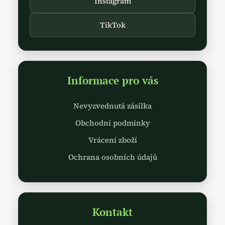
Instagram
v
ý
TikTok
p
i
s
u
Informace pro vás
Nevyzvednutá zásilka
Obchodní podmínky
Vrácení zboží
Ochrana osobních údajů
Kontakt