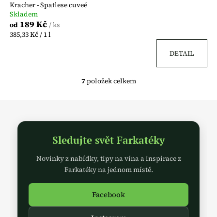
Kracher - Spatlese cuveé
Skladem
189 Kč
/ ks
od
Měrná
385,33 Kč / 1 l
cena:
DETAIL
7
položek celkem
O
v
Z
l
á
á
d
p
a
Sledujte svět Farkatéky
a
c
t
Novinky z nabídky, tipy na vína a inspirace z
í
í
p
Farkatéky na jednom místě.
r
v
Facebook
k
y