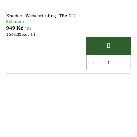
č
t
u
j
ů
Kracher - Welschriesling - TBA N°2
e
Skladem
m
949 Kč
/ ks
e
Měrná
1 265,33 Kč / 1 l
cena: