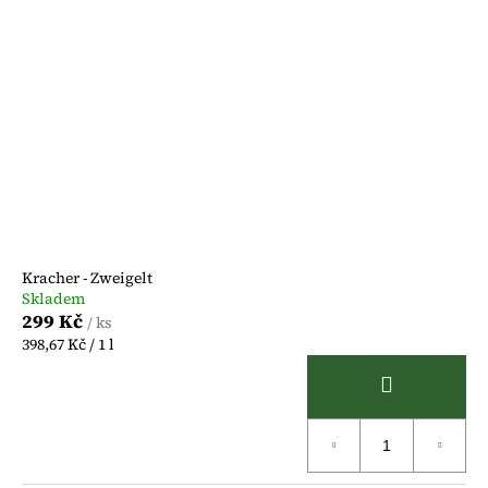
Kracher - Zweigelt
Skladem
299 Kč
/ ks
Měrná
398,67 Kč / 1 l
cena: