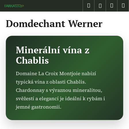
K
Přejít
Hledat
Náku
M
Přihlášen
na
o
obsah
Zpět
Zpět
košík
š
Domdechant Werner
í
C
k
o
p
Minerální vína z
o
Chablis
t
ř
Domaine La Croix Montjoie nabízí
e
typická vína z oblasti Chablis.
b
Chardonnay s výraznou mineralitou,
u
j
svěžestí a elegancí je ideální k rybám i
e
jemné gastronomii.
t
e
n