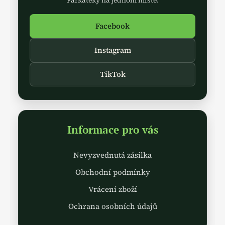
p
Farkatéky na jednom místě.
r
v
Facebook
k
y
Instagram
v
ý
TikTok
p
i
s
u
Informace pro vás
Nevyzvednutá zásilka
Obchodní podmínky
Vrácení zboží
Ochrana osobních údajů