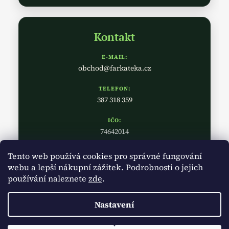
Kontakt
E-MAIL:
obchod@farkateka.cz
TELEFON:
387 318 359
IČO:
74642014
Tento web používá cookies pro správné fungování
webu a lepší nákupní zážitek. Podrobnosti o jejich
používání naleznete
zde
.
Nastavení
Vytvořil Shoptet
Copyright 2026
Farkatéka
. Všechna práva vyhrazena.
Upravit