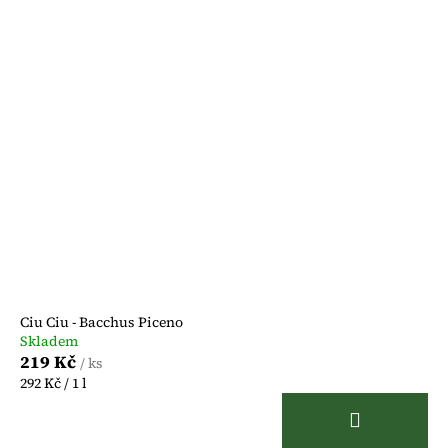
Ciu Ciu - Bacchus Piceno
Skladem
219 Kč
/ ks
Měrná
292 Kč / 1 l
cena: