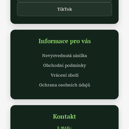
ý
TikTok
p
i
s
u
Informace pro vás
Nevyzvednutá zásilka
Obchodní podmínky
Vrácení zboží
Ochrana osobních údajů
Kontakt
E-MAIL: