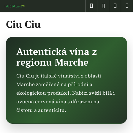
K
Přejít
Hledat
Náku
M
Přihlášen
na
o
obsah
Zpět
Zpět
košík
š
Ciu Ciu
í
C
k
o
p
Autentická vína z
o
regionu Marche
t
ř
Ciu Ciu je italské vinařství z oblasti
e
Marche zaměřené na přírodní a
b
ekologickou produkci. Nabízí svěží bílá i
u
j
ovocná červená vína s důrazem na
e
čistotu a autenticitu.
t
e
n