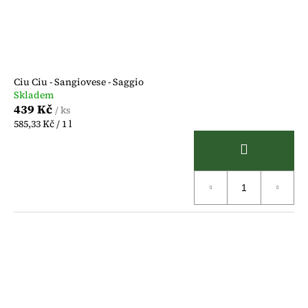
Ciu Ciu - Sangiovese - Saggio
Skladem
439 Kč
/ ks
Měrná
585,33 Kč / 1 l
cena: