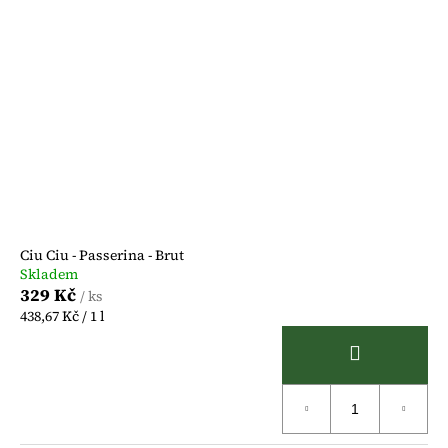
Ciu Ciu - Passerina - Brut
Skladem
329 Kč
/ ks
Měrná
438,67 Kč / 1 l
cena: