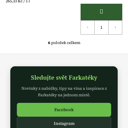
Měrná
265,33 Kč / 1 l
cena:
6
položek celkem
O
v
Z
l
á
á
d
p
a
Sledujte svět Farkatéky
a
c
t
Novinky z nabídky, tipy na vína a inspirace z
í
í
p
Farkatéky na jednom místě.
r
v
Facebook
k
y
Instagram
v