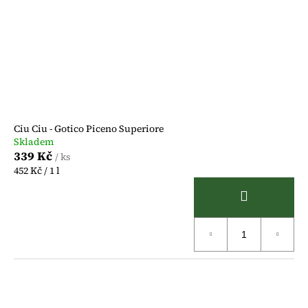
Ciu Ciu - Gotico Piceno Superiore
Skladem
339 Kč
/ ks
Měrná
452 Kč / 1 l
cena: