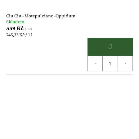
č
t
u
j
ů
Ciu Ciu - Motepulciano -Oppidum
e
Skladem
m
559 Kč
/ ks
e
Měrná
745,33 Kč / 1 l
cena: