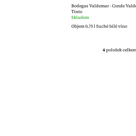
Bodegas Valdemar - Conde Vald
Tinto
Skladem
Objem 0,75 l Suché bílé víno
4
položek celke
O
v
l
á
d
a
c
í
p
r
v
k
y