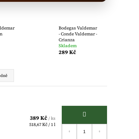
aldemar
Bodegas Valdemar
on
- Conde Valdemar -
Crianza
Skladem
289 Kč
edně
389 Kč
/ ks
Měrná
518,67 Kč / 1 l
cena: