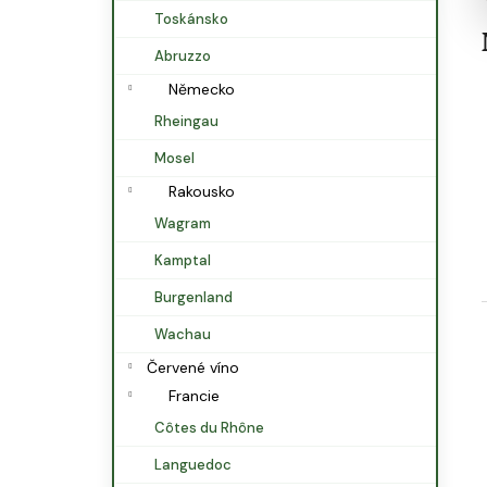
l
Toskánsko
Abruzzo
Německo
Rheingau
Mosel
Rakousko
Wagram
Kamptal
Burgenland
Wachau
Červené víno
Francie
Côtes du Rhône
Languedoc