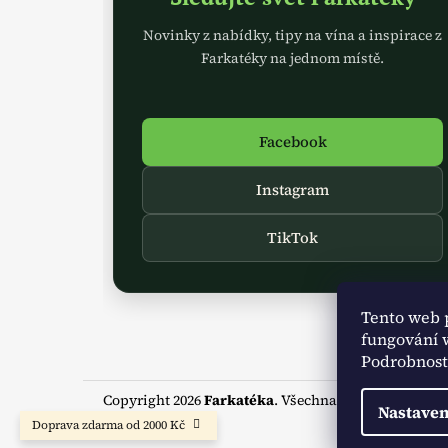
t
Novinky z nabídky, tipy na vína a inspirace z
í
Farkatéky na jednom místě.
Facebook
Instagram
TikTok
Tento web 
fungování w
Podrobnosti
Copyright 2026
Farkatéka
. Všechna práva vyhrazen
Nastaven
Doprava zdarma od 2000 Kč