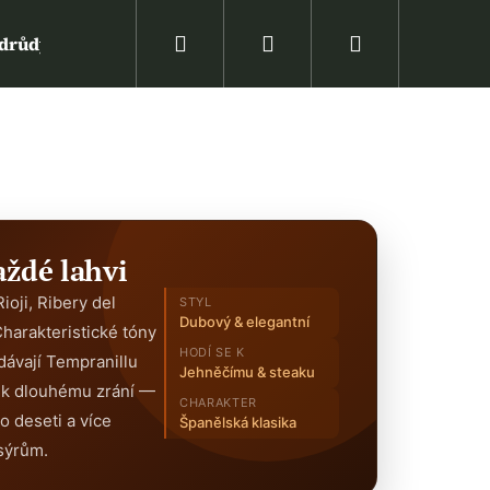
Hledat
Přihlášení
Nákupní
drůdy vína
Víno podle ceny
Zpět na web ww
košík
aždé lahvi
oji, Ribery del
STYL
Dubový & elegantní
harakteristické tóny
HODÍ SE K
dávají Tempranillu
Jehněčímu & steaku
í k dlouhému zrání —
CHARAKTER
o deseti a více
Španělská klasika
 sýrům.