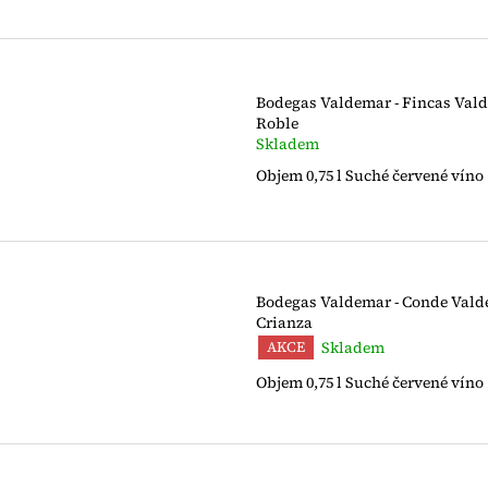
d
r
u
o
k
d
t
u
Bodegas Valdemar - Fincas Vald
ů
Roble
k
Skladem
t
Objem 0,75 l Suché červené víno
ů
Bodegas Valdemar - Conde Vald
Crianza
Skladem
AKCE
Objem 0,75 l Suché červené víno