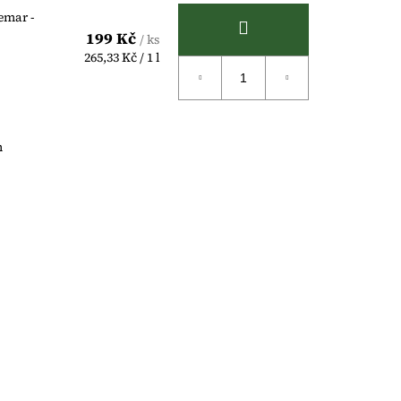
emar -
199 Kč
/ ks
Měrná
265,33 Kč / 1 l
cena:
m