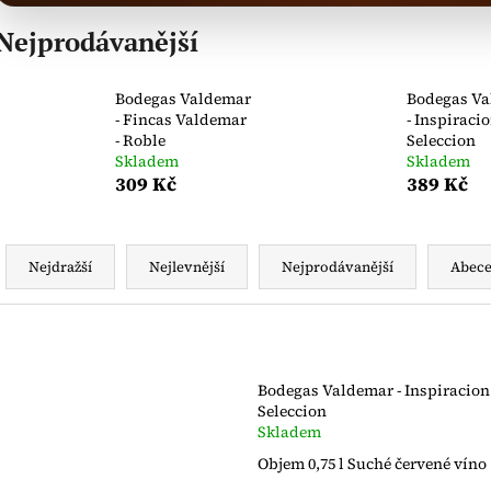
Nejprodávanější
Bodegas Valdemar
Bodegas V
- Fincas Valdemar
- Inspiraci
- Roble
Seleccion
Skladem
Skladem
309 Kč
389 Kč
Ř
a
Nejdražší
Nejlevnější
Nejprodávanější
Abec
z
e
V
n
ý
í
p
Bodegas Valdemar - Inspiracion
p
Seleccion
i
Skladem
r
s
Objem 0,75 l Suché červené víno
o
p