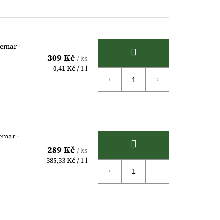
emar -
309 Kč
/ ks
Měrná
0,41 Kč / 1 l
cena:
emar -
289 Kč
/ ks
Měrná
385,33 Kč / 1 l
cena: