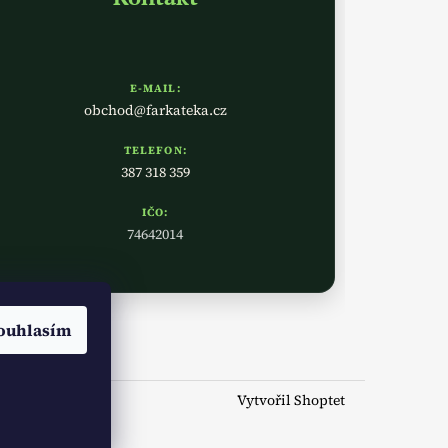
E-MAIL:
obchod@farkateka.cz
TELEFON:
387 318 359
IČO:
74642014
ouhlasím
Vytvořil Shoptet