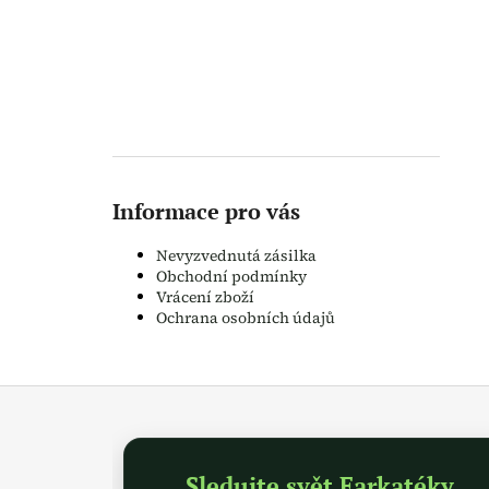
Informace pro vás
Nevyzvednutá zásilka
Obchodní podmínky
Vrácení zboží
Ochrana osobních údajů
Z
á
p
a
Sledujte svět Farkatéky