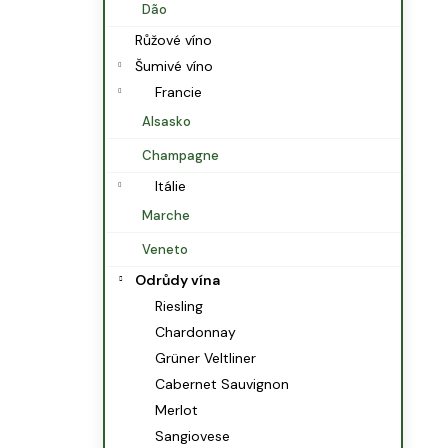
Dão
Růžové víno
Šumivé víno
Francie
Alsasko
Champagne
Itálie
Marche
Veneto
Odrůdy vína
Riesling
Chardonnay
Grüner Veltliner
Cabernet Sauvignon
Merlot
Sangiovese