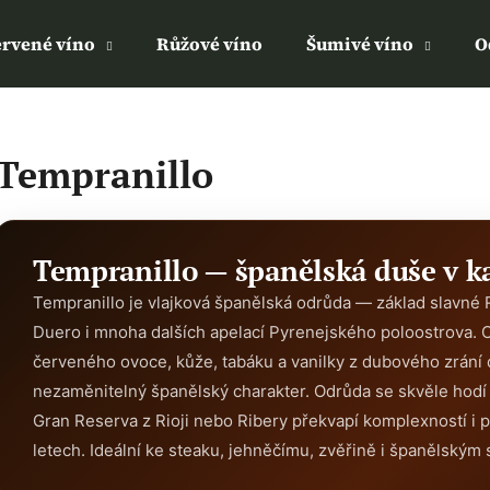
rvené víno
Růžové víno
Šumivé víno
O
Co potřebujete najít?
Tempranillo
HLEDAT
Tempranillo — španělská duše v k
Doporučujeme
Tempranillo je vlajková španělská odrůda — základ slavné Ri
Duero i mnoha dalších apelací Pyrenejského poloostrova. C
červeného ovoce, kůže, tabáku a vanilky z dubového zrání 
nezaměnitelný španělský charakter. Odrůda se skvěle hod
Gran Reserva z Rioji nebo Ribery překvapí komplexností i p
letech. Ideální ke steaku, jehněčímu, zvěřině i španělským