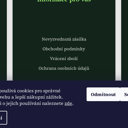
Nevyzvednutá zásilka
Obchodní podmínky
Vrácení zboží
Ochrana osobních údajů
používá cookies pro správné
Odmítnout
S
ebu a lepší nákupní zážitek.
 o jejich používání naleznete
zde
.
a.
Upravit nastavení cookies
í