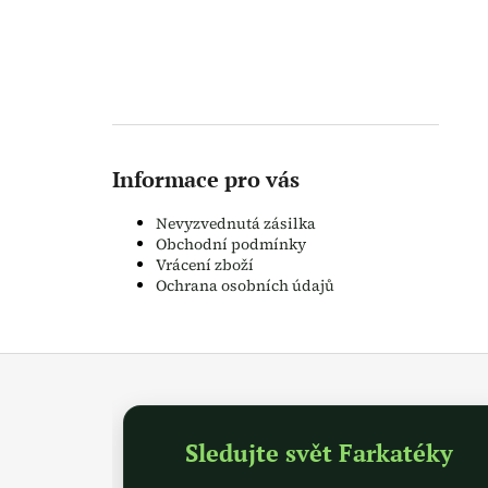
Informace pro vás
Nevyzvednutá zásilka
Obchodní podmínky
Vrácení zboží
Ochrana osobních údajů
Z
á
p
a
Sledujte svět Farkatéky
t