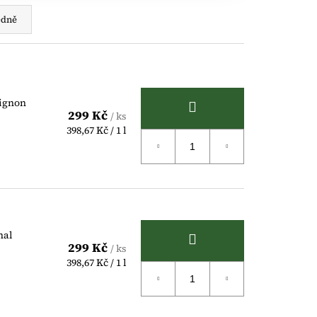
edně
vignon
299 Kč
/ ks
Měrná
398,67 Kč / 1 l
cena:
nal
299 Kč
/ ks
Měrná
398,67 Kč / 1 l
cena: