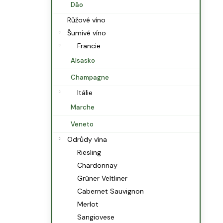
Dão
Růžové víno
Šumivé víno
Francie
Alsasko
Champagne
Itálie
Marche
Veneto
Odrůdy vína
Riesling
Chardonnay
Grüner Veltliner
Cabernet Sauvignon
Merlot
Sangiovese