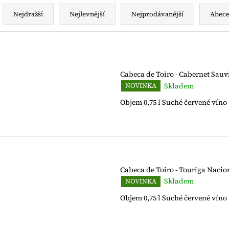
Ř
a
Nejdražší
Nejlevnější
Nejprodávanější
Abec
z
e
V
n
ý
í
p
Cabeca de Toiro - Cabernet Sau
p
i
Skladem
NOVINKA
r
s
Objem 0,75 l Suché červené víno
o
p
d
r
u
o
k
d
t
u
Cabeca de Toiro - Touriga Nacio
ů
k
Skladem
NOVINKA
t
Objem 0,75 l Suché červené víno
ů