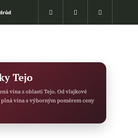
Hledat
Přihlášení
Nákupní
drůdy vína
Víno podle ceny
Zpět na web ww
košík
ky Tejo
ená vína z oblasti Tejo. Od vlajkové
– plná vína s výborným poměrem ceny