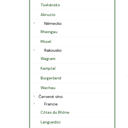
l
Toskánsko
Abruzzo
Německo
Rheingau
Mosel
Rakousko
Wagram
Kamptal
Burgenland
Wachau
Červené víno
Francie
Côtes du Rhône
Languedoc