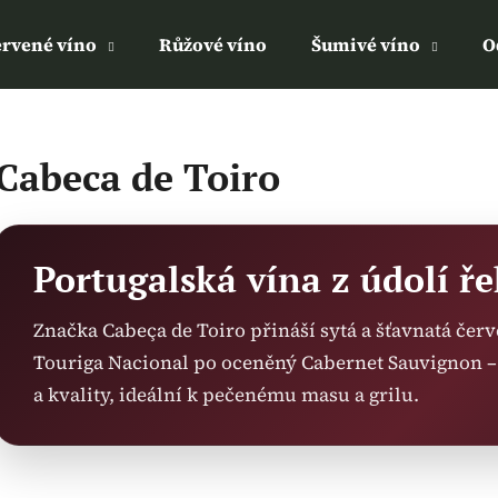
rvené víno
Růžové víno
Šumivé víno
O
Co potřebujete najít?
Cabeca de Toiro
HLEDAT
Portugalská vína z údolí ře
Doporučujeme
Značka Cabeça de Toiro přináší sytá a šťavnatá červ
Touriga Nacional po oceněný Cabernet Sauvignon 
a kvality, ideální k pečenému masu a grilu.