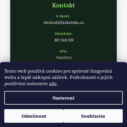
Kontakt
E-MAIL:
obchod@farkateka.cz
TELEFON:
387 318 359
IČO:
74642014
Tento web používá cookies pro správné fungování
webu a lepší nákupní zážitek. Podrobnosti o jejich
používání naleznete
zde
.
Nastavení
Vytvořil Shoptet
Copyright 2026
Farkatéka
. Všechna práva vyhrazena.
Upravit
Odmítnout
Souhlasím
nastavení cookies
Doprava zdarma od 2000 Kč