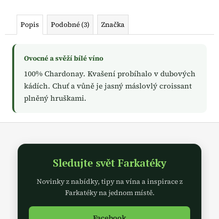
č
u
j
Popis
Podobné (3)
Značka
e
m
e
Ovocné a svěží bílé víno
100% Chardonay. Kvašení probíhalo v dubových
kádích. Chuť a vůně je jasný máslovlý croissant
plněný hruškami.
Z
á
p
Sledujte svět Farkatéky
a
t
Novinky z nabídky, tipy na vína a inspirace z
í
Farkatéky na jednom místě.
Facebook