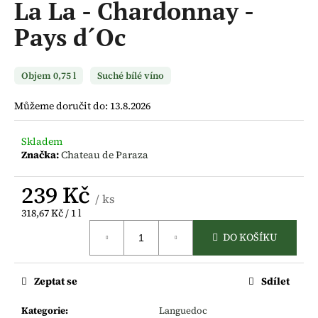
La La - Chardonnay -
a
Pays d´Oc
j
í
t
Objem 0,75 l
Suché bílé víno
?
Můžeme doručit do:
13.8.2026
Skladem
Značka:
Chateau de Paraza
HLEDAT
239 Kč
/ ks
Měrná
318,67 Kč / 1 l
D
cena:
DO KOŠÍKU
o
p
o
Zeptat se
Sdílet
r
u
Kategorie
:
Languedoc