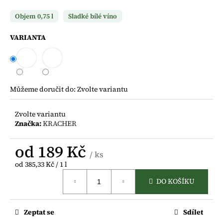
a
Objem 0,75 l
Sladké bílé víno
j
í
VARIANTA
t
?
Můžeme doručit do:
Zvolte variantu
Zvolte variantu
HLEDAT
Značka:
KRACHER
od
189 Kč
/ ks
D
Měrná
od 385,33 Kč / 1 l
o
cena:
p
DO KOŠÍKU
o
r
u
Zeptat se
Sdílet