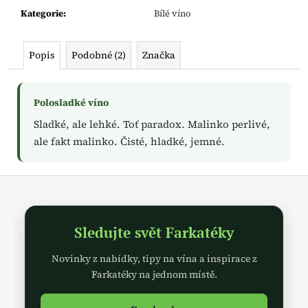
č
Kategorie
:
Bílé víno
u
j
e
Popis
Podobné (2)
Značka
m
e
Polosladké víno
Sladké, ale lehké. Toť paradox. Malinko perlivé,
ale fakt malinko. Čisté, hladké, jemné.
Z
á
p
Sledujte svět Farkatéky
a
t
Novinky z nabídky, tipy na vína a inspirace z
í
Farkatéky na jednom místě.