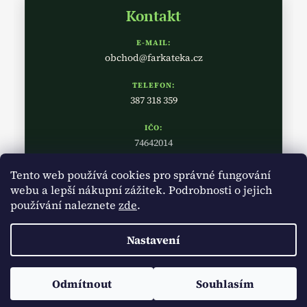
Kontakt
E-MAIL:
obchod@farkateka.cz
TELEFON:
387 318 359
IČO:
74642014
Tento web používá cookies pro správné fungování
webu a lepší nákupní zážitek. Podrobnosti o jejich
používání naleznete
zde
.
Nastavení
Vytvořil Shoptet
Copyright 2026
Farkatéka
. Všechna práva vyhrazena.
Upravit
Odmítnout
Souhlasím
nastavení cookies
Doprava zdarma od 2000 Kč