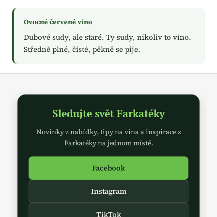
č
u
j
Ovocné červené víno
e
Dubové sudy, ale staré. Ty sudy, nikoliv to víno.
m
Středně plné, čisté, pěkně se pije.
e
Z
á
p
Sledujte svět Farkatéky
a
t
Novinky z nabídky, tipy na vína a inspirace z
í
Farkatéky na jednom místě.
Facebook
Instagram
TikTok