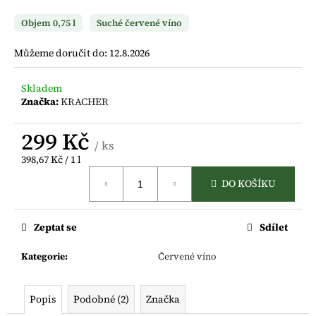
a
Objem 0,75 l
Suché červené víno
j
í
Můžeme doručit do:
12.8.2026
t
?
Skladem
Značka:
KRACHER
299 Kč
/ ks
Měrná
398,67 Kč / 1 l
HLEDAT
cena:
DO KOŠÍKU
D
Zeptat se
Sdílet
o
p
Kategorie
:
Červené víno
o
r
Popis
Podobné (2)
Značka
u