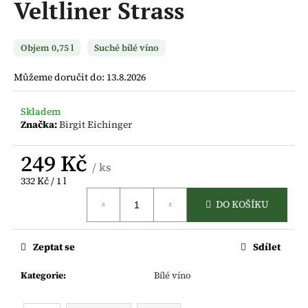
Veltliner Strass
a
j
Objem 0,75 l
Suché bílé víno
í
t
Můžeme doručit do:
13.8.2026
?
Skladem
Značka:
Birgit Eichinger
249 Kč
HLEDAT
/ ks
Měrná
332 Kč / 1 l
cena:
DO KOŠÍKU
D
o
Zeptat se
Sdílet
p
o
Kategorie
:
Bílé víno
r
u