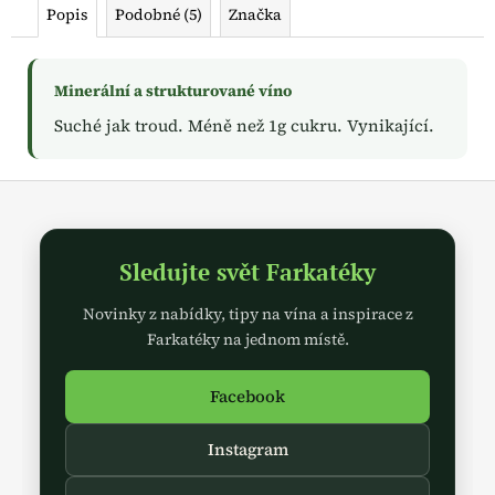
č
Popis
Podobné (5)
Značka
u
j
e
Minerální a strukturované víno
m
e
Suché jak troud. Méně než 1g cukru. Vynikající.
Z
á
p
Sledujte svět Farkatéky
a
t
Novinky z nabídky, tipy na vína a inspirace z
í
Farkatéky na jednom místě.
Facebook
Instagram