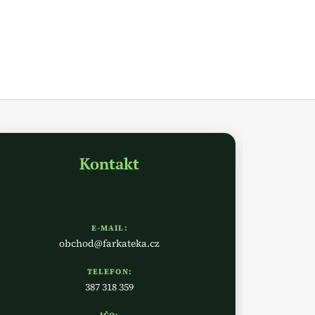
Kontakt
E-MAIL:
obchod@farkateka.cz
TELEFON:
387 318 359