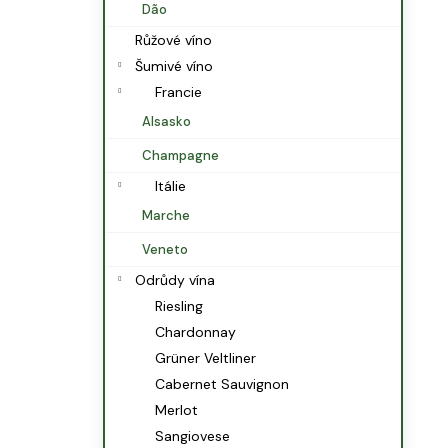
Dão
Růžové víno
Šumivé víno
Francie
Alsasko
Champagne
Itálie
Marche
Veneto
Odrůdy vína
Riesling
Chardonnay
Grüner Veltliner
Cabernet Sauvignon
Merlot
Sangiovese