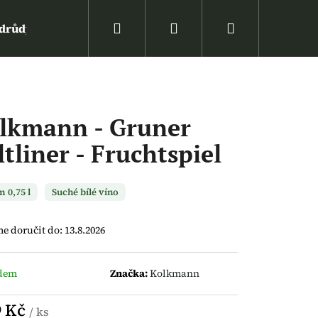
Hledat
Přihlášení
Nákupní
drůdy vína
Víno podle ceny
Zpět na web ww
košík
lkmann - Gruner
ltliner - Fruchtspiel
 0,75 l
Suché bílé víno
 doručit do:
13.8.2026
dem
Značka:
Kolkmann
9 Kč
/ ks