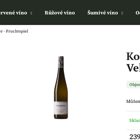
rvené víno
Růžové víno
Šumivé víno
O
r - Fruchtspiel
Co potřebujete najít?
Ko
HLEDAT
Ve
Doporučujeme
Objem
Můžeme
Skla
23