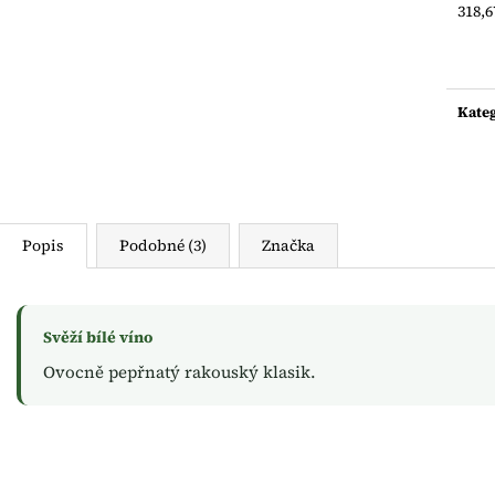
Měrn
318,67
cena:
Kate
Popis
Podobné (3)
Značka
Svěží bílé víno
Ovocně pepřnatý rakouský klasik.