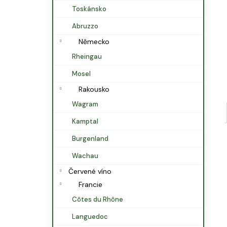
l
Toskánsko
Abruzzo
Německo
Rheingau
Mosel
Rakousko
Wagram
Kamptal
Burgenland
Wachau
Červené víno
Francie
Côtes du Rhône
Languedoc