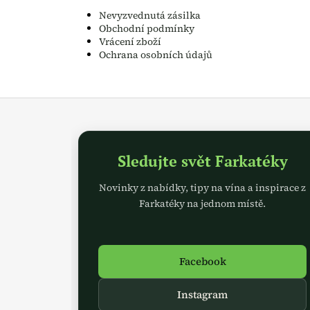
Nevyzvednutá zásilka
Obchodní podmínky
Vrácení zboží
Ochrana osobních údajů
Z
á
p
a
Sledujte svět Farkatéky
t
Novinky z nabídky, tipy na vína a inspirace z
í
Farkatéky na jednom místě.
Facebook
Instagram