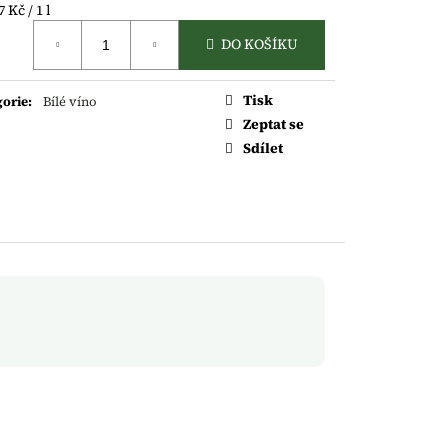
á
 Kč / 1 l
DO KOŠÍKU
Tisk
gorie
:
Bílé víno
Zeptat se
Sdílet