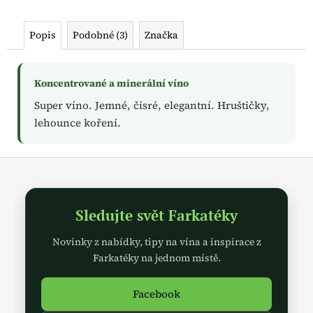
č
u
j
Popis
Podobné (3)
Značka
e
m
e
Koncentrované a minerální víno
Super víno. Jemné, čisré, elegantní. Hruštičky,
lehounce koření.
Z
á
p
Sledujte svět Farkatéky
a
t
Novinky z nabídky, tipy na vína a inspirace z
í
Farkatéky na jednom místě.
Facebook