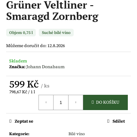
Grüner Veltliner -
a
Smaragd Zornberg
j
í
t
Objem 0,75 l
Suché bílé víno
?
Můžeme doručit do:
12.8.2026
Skladem
Značka:
Johann Donabaum
HLEDAT
599 Kč
/ ks
Měrná
798,67 Kč / 1 l
D
cena:
DO KOŠÍKU
o
p
o
Zeptat se
Sdílet
r
u
Kategorie
:
Bílé víno